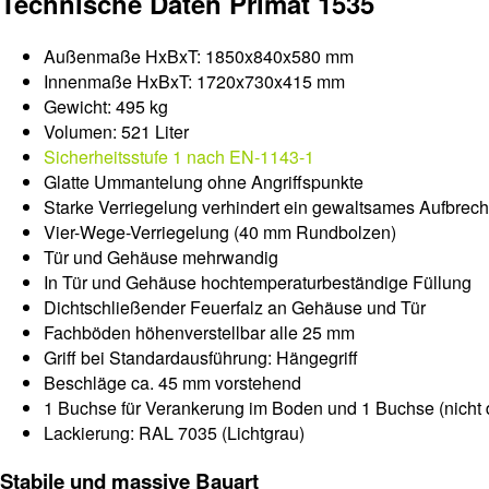
Technische Daten Primat 1535
Außenmaße HxBxT: 1850x840x580 mm
Innenmaße HxBxT: 1720x730x415 mm
Gewicht: 495 kg
Volumen: 521 Liter
Sicherheitsstufe 1 nach EN-1143-1
Glatte Ummantelung ohne Angriffspunkte
Starke Verriegelung verhindert ein gewaltsames Aufbrech
Vier-Wege-Verriegelung (40 mm Rundbolzen)
Tür und Gehäuse mehrwandig
In Tür und Gehäuse hochtemperaturbeständige Füllung
Dichtschließender Feuerfalz an Gehäuse und Tür
Fachböden höhenverstellbar alle 25 mm
Griff bei Standardausführung: Hängegriff
Beschläge ca. 45 mm vorstehend
1 Buchse für Verankerung im Boden und 1 Buchse (nicht 
Lackierung: RAL 7035 (Lichtgrau)
Stabile und massive Bauart