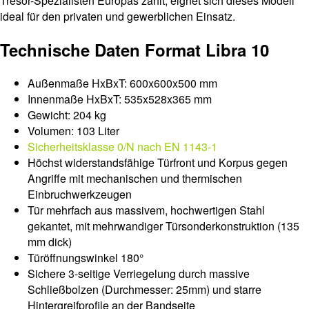
Tresor-Spezialisten Europas zählt, eignet sich dieses Modell
ideal für den privaten und gewerblichen Einsatz.
Technische Daten Format Libra 10
Außenmaße HxBxT: 600x600x500 mm
Innenmaße HxBxT: 535x528x365 mm
Gewicht: 204 kg
Volumen: 103 Liter
Sicherheitsklasse 0/N nach EN 1143-1
Höchst widerstandsfähige Türfront und Korpus gegen
Angriffe mit mechanischen und thermischen
Einbruchwerkzeugen
Tür mehrfach aus massivem, hochwertigen Stahl
gekantet, mit mehrwandiger Türsonderkonstruktion (135
mm dick)
Türöffnungswinkel 180°
Sichere 3-seitige Verriegelung durch massive
Schließbolzen (Durchmesser: 25mm) und starre
Hintergreifprofile an der Bandseite