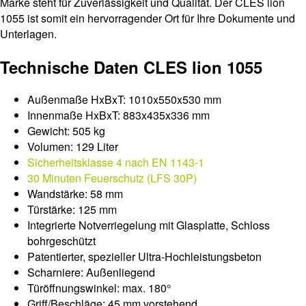
Marke steht für Zuverlässigkeit und Qualität. Der CLES lion
1055 ist somit ein hervorragender Ort für Ihre Dokumente und
Unterlagen.
Technische Daten CLES lion 1055
Außenmaße HxBxT: 1010x550x530 mm
Innenmaße HxBxT: 883x435x336 mm
Gewicht: 505 kg
Volumen: 129 Liter
Sicherheitsklasse 4 nach EN 1143-1
30 Minuten Feuerschutz (LFS 30P)
Wandstärke: 58 mm
Türstärke: 125 mm
Integrierte Notverriegelung mit Glasplatte, Schloss
bohrgeschützt
Patentierter, spezieller Ultra-Hochleistungsbeton
Scharniere: Außenliegend
Türöffnungswinkel: max. 180°
Griff/Beschläge: 45 mm vorstehend