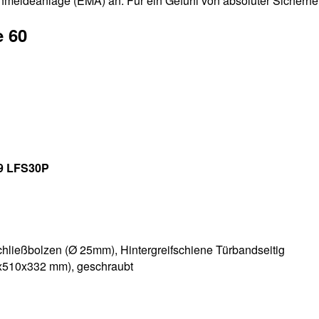
hmeldeanlage (EMA) an. Für ein Gefühl von absoluter Sicherhei
e 60
59 LFS30P
chließbolzen (Ø 25mm), Hintergreifschiene Türbandseitig
90x510x332 mm), geschraubt