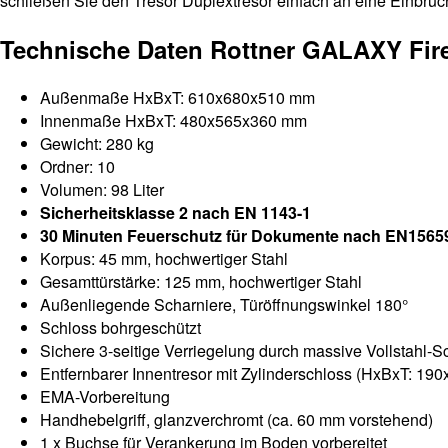
schließen Sie den Tresor Duplextresor einfach an eine Einbruc
Technische Daten Rottner GALAXY Fir
Außenmaße HxBxT: 610x680x510 mm
Innenmaße HxBxT: 480x565x360 mm
Gewicht: 280 kg
Ordner: 10
Volumen: 98 Liter
Sicherheitsklasse 2 nach EN 1143-1
30 Minuten Feuerschutz für Dokumente nach EN156
Korpus: 45 mm, hochwertiger Stahl
Gesamttürstärke: 125 mm, hochwertiger Stahl
Außenliegende Scharniere, Türöffnungswinkel 180°
Schloss bohrgeschützt
Sichere 3-seitige Verriegelung durch massive Vollstahl-S
Entfernbarer Innentresor mit Zylinderschloss (HxBxT: 1
EMA-Vorbereitung
Handhebelgriff, glanzverchromt (ca. 60 mm vorstehend)
1 x Buchse für Verankerung im Boden vorbereitet