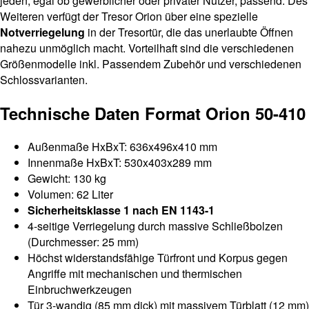
jeden, egal ob gewerblicher oder privater Nutzer, passend. Des
Weiteren verfügt der Tresor Orion über eine spezielle
Notverriegelung
in der Tresortür, die das unerlaubte Öffnen
nahezu unmöglich macht. Vorteilhaft sind die verschiedenen
Größenmodelle inkl. Passendem Zubehör und verschiedenen
Schlossvarianten.
Technische Daten Format Orion 50-410
Außenmaße HxBxT: 636x496x410 mm
Innenmaße HxBxT: 530x403x289 mm
Gewicht: 130 kg
Volumen: 62 Liter
Sicherheitsklasse 1 nach EN 1143-1
4-seitige Verriegelung durch massive Schließbolzen
(Durchmesser: 25 mm)
Höchst widerstandsfähige Türfront und Korpus gegen
Angriffe mit mechanischen und thermischen
Einbruchwerkzeugen
Tür 3-wandig (85 mm dick) mit massivem Türblatt (12 mm)