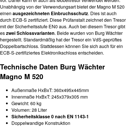
vor. Daher kann er auch als Möbeltresor verwendet werden.
Unabhängig von der Verwendungsart bietet der Magno M 520
einen
ausgezeichneten Einbruchsschutz
. Dies ist auch
durch ECB-S zertifiziert. Diese Prüfanstalt zeichnet den Tresor
mit der Sicherheitsstufe EN0 aus. Auch bei diesem Tresor gibt
es
zwei Schlossvarianten
. Beide wurden von Burg Wächter
hergestellt. Standardmäßig hat der Tresor ein VdS-geprüftes
Doppelbartschloss. Stattdessen können Sie sich auch für ein
ECB-S-zertifiziertes Elektronikschloss entscheiden.
Technische Daten Burg Wächter
Magno M 520
Außenmaße HxBxT: 360x495x445mm
Innenmaße HxBxT: 245x379x305 mm
Gewicht: 60 kg
Volumen: 28 Liter
Sicherheitsklasse 0 nach EN 1143-1
Doppelwandige Konstruktion