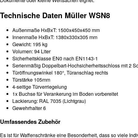
Dokumente oder kleine Wertsachen eignet.
Technische Daten Müller WSN8
Außenmaße HxBxT: 1500x450x450 mm
Innenmaße HxBxT: 1380x330x305 mm
Gewicht: 195 kg
Volumen: 94 Liter
Sicherheitsklasse EN0 nach EN1143-1
Serienmäßig Doppelbart-Hochsicherheitsschloss mit 2 S
Türöffnungswinkel 180°, Türanschlag rechts
Türstärke 105mm
4-seitige Türverriegelung
1x Buchse für Verankerung im Boden vorbereitet
Lackierung: RAL 7035 (Lichtgrau)
Gewehrhalter 6
Umfassendes Zubehör
Es ist für Waffenschränke eine Besonderheit, dass so viele In