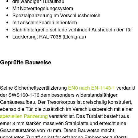
dreiwandiger Türaufbau
Mit Notverriegelungssystem
Spezialpanzerung im Verschlussbereich
mit abschließbaren Innenfach
Stahlhintergreiferschiene verhindert Aushebeln der Tür
Lackierung: RAL 7035 (Lichtgrau)
Geprüfte Bauweise
Seine Sicherheitszertifizierung
EN0 nach EN-1143-1
verdankt
der SWS160-1-T6 dem besonders widerstandsfähigen
Gehäuseaufbau. Der Tresorkorpus ist dreischalig konstruiert,
ebenso die Tür, die zusätzlich im Verschlussbereich mit einer
speziellen Panzerung
verstärkt ist. Das Türblatt besteht aus
einer 8 mm starken massiven Stahlplatte und erreicht eine
Gesamttürstärke von 70 mm. Diese Bauweise macht
unbefugten Zugriff selbst für erfahrene Einbrecher äußerst