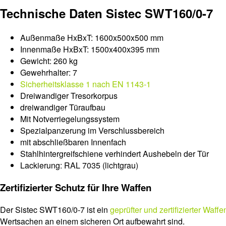
Technische Daten Sistec SWT160/0-7
Außenmaße HxBxT: 1600x500x500 mm
Innenmaße HxBxT: 1500x400x395 mm
Gewicht: 260 kg
Gewehrhalter: 7
Sicherheitsklasse 1 nach EN 1143-1
Dreiwandiger Tresorkorpus
dreiwandiger Türaufbau
Mit Notverriegelungssystem
Spezialpanzerung im Verschlussbereich
mit abschließbaren Innenfach
Stahlhintergreifschiene verhindert Aushebeln der Tür
Lackierung: RAL 7035 (lichtgrau)
Zertifizierter Schutz für Ihre Waffen
Der Sistec SWT160/0-7 ist ein
geprüfter und zertifizierter Waff
Wertsachen an einem sicheren Ort aufbewahrt sind.