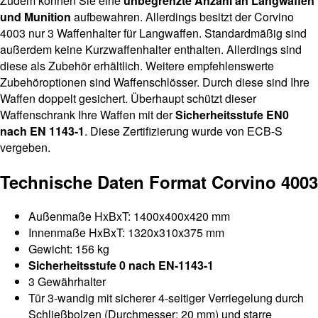
Zudem können Sie eine
unbegrenzte Anzahl an Langwaffen
und Munition
aufbewahren. Allerdings besitzt der Corvino
4003 nur 3 Waffenhalter für Langwaffen. Standardmäßig sind
außerdem keine Kurzwaffenhalter enthalten. Allerdings sind
diese als Zubehör erhältlich. Weitere empfehlenswerte
Zubehöroptionen sind Waffenschlösser. Durch diese sind Ihre
Waffen doppelt gesichert. Überhaupt schützt dieser
Waffenschrank Ihre Waffen mit der
Sicherheitsstufe EN0
nach EN 1143-1
. Diese Zertifizierung wurde von ECB-S
vergeben.
Technische Daten Format Corvino 4003
Außenmaße HxBxT: 1400x400x420 mm
Innenmaße HxBxT: 1320x310x375 mm
Gewicht: 156 kg
Sicherheitsstufe 0 nach EN-1143-1
3 Gewährhalter
Tür 3-wandig mit sicherer 4-seitiger Verriegelung durch
Schließbolzen (Durchmesser: 20 mm) und starre