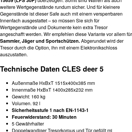
15659 (LFS 30P)
überzeugen. Somit sind Waffen als auch
weitere Wertgegenstände rundum sicher. Und für kleinere
Gegenstände ist dieser Safe auch mit einem versperrbaren
Innenfach ausgestattet – so müssen Sie sich für
Wertgegenstände und Dokumente kein extra Tresor
angeschafft werden. Wir empfehlen diese Variante vor allem für
Sammler, Jäger und Sportschützen.
Abgerundet wird der
Tresor durch die Option, ihn mit einem Elektronikschloss
auszustatten.
Technische Daten CLES deer 5
Außenmaße HxBxT 1515x400x385 mm
Innenmaße HxBxT 1400x285x232 mm
Gewicht: 160 kg
Volumen. 92 l
Sicherheitsstufe 1 nach EN-1143-1
Feuerwiderstand: 30 Minuten
5 Gewährhalter
Doppelwandiger Tresorkorpus und Tür gefüllt mi