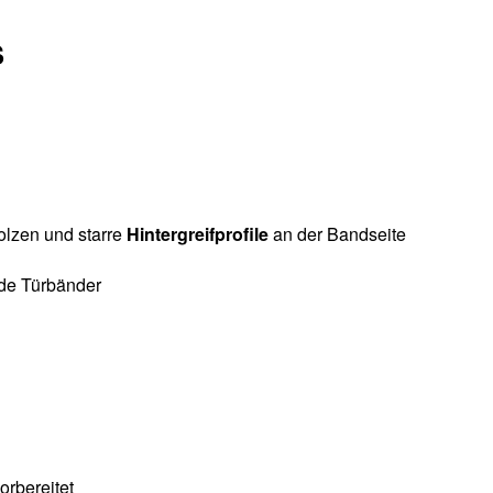
S
lzen und starre
Hintergreifprofile
an der Bandseite
nde Türbänder
rbereitet