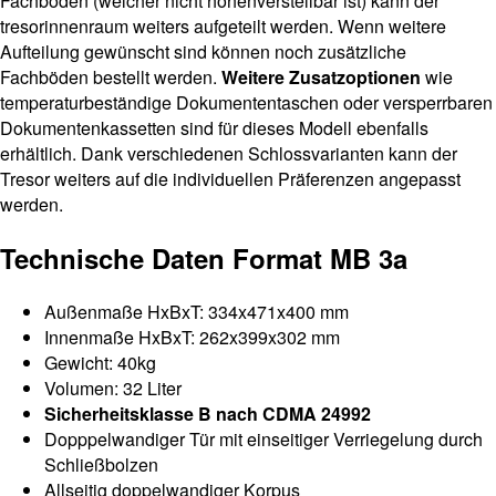
Fachboden (welcher nicht höhenverstellbar ist) kann der
tresorinnenraum weiters aufgeteilt werden. Wenn weitere
Aufteilung gewünscht sind können noch zusätzliche
Fachböden bestellt werden.
Weitere Zusatzoptionen
wie
temperaturbeständige Dokumententaschen oder versperrbaren
Dokumentenkassetten sind für dieses Modell ebenfalls
erhältlich. Dank verschiedenen Schlossvarianten kann der
Tresor weiters auf die individuellen Präferenzen angepasst
werden.
Technische Daten Format MB 3a
Außenmaße HxBxT: 334x471x400 mm
Innenmaße HxBxT: 262x399x302 mm
Gewicht: 40kg
Volumen: 32 Liter
Sicherheitsklasse B nach CDMA 24992
Dopppelwandiger Tür mit einseitiger Verriegelung durch
Schließbolzen
Allseitig doppelwandiger Korpus