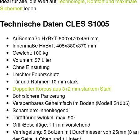
ideal für alle, die Wert auf
Technologie, Komfort und maximale
Sicherheit
legen.
Technische Daten CLES S1005
Außenmaße HxBxT: 600x470x450 mm
Innenmaße HxBxT: 405x380x370 mm
Gewicht: 100 kg
Volumen: 57 Liter
Ohne Einstufung
Leichter Feuerschutz
Tür und Rahmen 10 mm stark
Doppelter Korpus aus 3+2 mm starkem Stahl
Bohrsichere Panzerung
Versperrbares Geheimfach im Boden (Modell S1005)
Scharniere: Innenliegend
Türöffnungswinkel: max. 90°
Griff/Beschläge: 11 mm vorstehend
Verriegelung: 5 Bolzen mit Durchmesser von 25mm (3 an
der Seite, 1 Oben und 1 Unten)