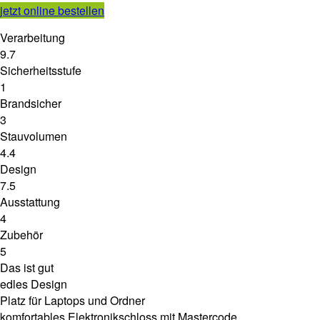
jetzt online bestellen
Verarbeitung
9.7
Sicherheitsstufe
1
Brandsicher
3
Stauvolumen
4.4
Design
7.5
Ausstattung
4
Zubehör
5
Das ist gut
edles Design
Platz für Laptops und Ordner
komfortables Elektronikschloss mit Mastercode