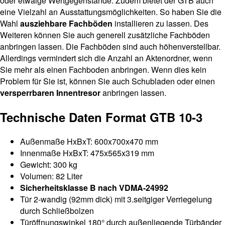
oder etwaige Wertgegenstände. Zudem bietet der GTB auch
eine Vielzahl an Ausstattungsmöglichkeiten. So haben Sie die
Wahl
ausziehbare Fachböden
installieren zu lassen. Des
Weiteren können Sie auch generell zusätzliche Fachböden
anbringen lassen. Die Fachböden sind auch höhenverstellbar.
Allerdings vermindert sich die Anzahl an Aktenordner, wenn
Sie mehr als einen Fachboden anbringen. Wenn dies kein
Problem für Sie ist, können Sie auch Schubladen oder einen
versperrbaren Innentresor
anbringen lassen.
Technische Daten Format GTB 10-3
Außenmaße HxBxT: 600x700x470 mm
Innenmaße HxBxT: 475x565x319 mm
Gewicht: 300 kg
Volumen: 82 Liter
Sicherheitsklasse B nach VDMA-24992
Tür 2-wandig (92mm dick) mit 3.seitgiger Verriegelung
durch Schließbolzen
Türöffnungswinkel 180° durch außenliegende Türbänder