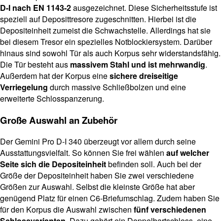
D-I nach EN 1143-2
ausgezeichnet. Diese Sicherheitsstufe ist
speziell auf Deposittresore zugeschnitten. Hierbei ist die
Depositeinheit zumeist die Schwachstelle. Allerdings hat sie
bei diesem Tresor ein spezielles Notblockiersystem. Darüber
hinaus sind sowohl Tür als auch Korpus sehr widerstandsfähig.
Die Tür besteht aus
massivem Stahl und ist mehrwandig
.
Außerdem hat der Korpus eine
sichere dreiseitige
Verriegelung
durch massive Schließbolzen und eine
erweiterte Schlosspanzerung.
Große Auswahl an Zubehör
Der Gemini Pro D-I 340 überzeugt vor allem durch seine
Ausstattungsvielfalt. So können Sie frei wählen
auf welcher
Seite sich die Depositeinheit
befinden soll. Auch bei der
Größe der Depositeinheit haben Sie zwei verschiedene
Größen zur Auswahl. Selbst die kleinste Größe hat aber
genügend Platz für einen C6-Briefumschlag. Zudem haben Sie
für den Korpus die Auswahl zwischen
fünf verschiedenen
Schlossvarianten
. Dazu gehört ein Doppelbartschloss, eine