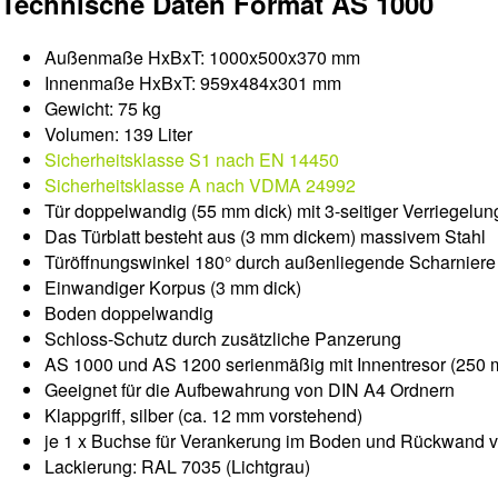
Technische Daten Format AS 1000
Außenmaße HxBxT: 1000x500x370 mm
Innenmaße HxBxT: 959x484x301 mm
Gewicht: 75 kg
Volumen: 139 Liter
Sicherheitsklasse S1 nach EN 14450
Sicherheitsklasse A nach VDMA 24992
Tür doppelwandig (55 mm dick) mit 3-seitiger Verriegel
Das Türblatt besteht aus (3 mm dickem) massivem Stahl
Türöffnungswinkel 180° durch außenliegende Scharniere
Einwandiger Korpus (3 mm dick)
Boden doppelwandig
Schloss-Schutz durch zusätzliche Panzerung
AS 1000 und AS 1200 serienmäßig mit Innentresor (250 m
Geeignet für die Aufbewahrung von DIN A4 Ordnern
Klappgriff, silber (ca. 12 mm vorstehend)
je 1 x Buchse für Verankerung im Boden und Rückwand vo
Lackierung: RAL 7035 (Lichtgrau)