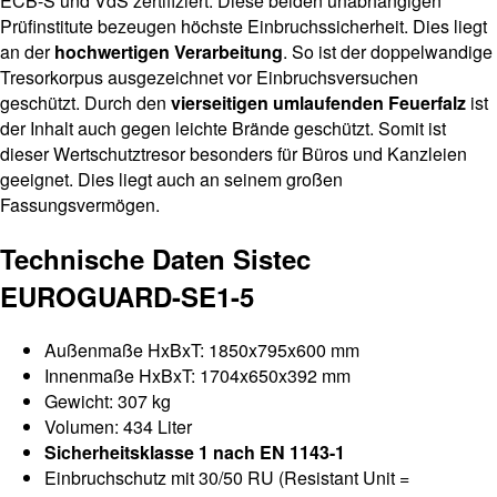
ECB-S und VdS zertifiziert. Diese beiden unabhängigen
Prüfinstitute bezeugen höchste Einbruchssicherheit. Dies liegt
an der
hochwertigen Verarbeitung
. So ist der doppelwandige
Tresorkorpus ausgezeichnet vor Einbruchsversuchen
geschützt. Durch den
vierseitigen umlaufenden Feuerfalz
ist
der Inhalt auch gegen leichte Brände geschützt. Somit ist
dieser Wertschutztresor besonders für Büros und Kanzleien
geeignet. Dies liegt auch an seinem großen
Fassungsvermögen.
Technische Daten Sistec
EUROGUARD-SE1-5
Außenmaße HxBxT: 1850x795x600 mm
Innenmaße HxBxT: 1704x650x392 mm
Gewicht: 307 kg
Volumen: 434 Liter
Sicherheitsklasse 1 nach EN 1143-1
Einbruchschutz mit 30/50 RU (Resistant Unit =