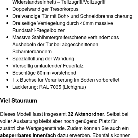
Widerstandseinheit) – Teilzugriff/Vollzugriff
Doppelwandiger Tresorkorpus
Dreiwandige Tür mit Bohr- und Schneidbrennsicherung
Dreiseitige Verriegelung durch 40mm massive
Rundstahl-Riegelbolzen
Massive Stahlhintergreiferschiene verhindert das
Aushebeln der Tür bei abgeschnittenen
Scharnierbändern
Spezialfüllung der Wandung
Vierseitig umlaufender Feuerfalz
Beschläge 80mm vorstehend
1 x Buchse für Verankerung im Boden vorbereitet
Lackierung: RAL 7035 (Lichtgrau)
Viel Stauraum
Dieses Modell fasst insgesamt
32 Aktenordner
. Selbst bei
voller Auslastung bleibt aber noch genügend Platz für
zusätzliche Wertgegenstände. Zudem können Sie auch ein
absperrbares Innenfach
dazu erwerben. Ebenfalls können